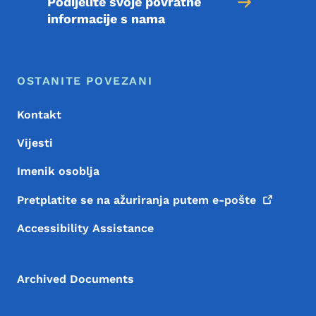
Podijelite svoje povratne
informacije s nama
Meni podnožja
Footer
OSTANITE POVEZANI
Kontakt
Vijesti
Imenik osoblja
Pretplatite se na ažuriranja putem
e-pošte
Accessibility Assistance
Archived Documents