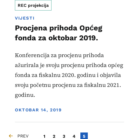
REC projekcija
VIJESTI
Procjena prihoda Općeg
fonda za oktobar 2019.
Konferencija za procjenu prihoda
ažurirala je svoju procjenu prihoda općeg
fonda za fiskalnu 2020. godinu i objavila
svoju početnu procjenu za fiskalnu 2021.
godinu.
DISPLAY DATE
OKTOBAR 14, 2019
Paginacija
PREV
Strana
Strana
Strana
Strana
Current page
1
2
3
4
5
PRETHODNA STRANICA