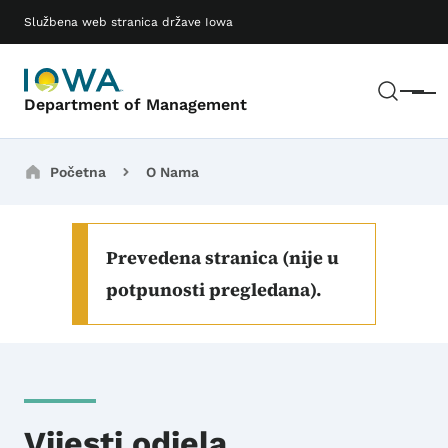
Preskoči na glavni sadržaj
Main navigation
Službena web stranica države Iowa
Pretr
Meni
Department of Management
Breadcrumbs
Početna
O Nama
Prevedena stranica (nije u
potpunosti pregledana).
Vijesti odjela