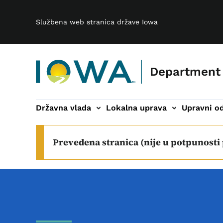
Main navigation
Preskoči na glavni sadržaj
Službena web stranica države Iowa
Department
Državna vlada
Lokalna uprava
Upravni od
bori i komiteti podnavigacija
Širokopojasni internet podnavigacij
O nama podnavigac
Prevedena stranica (nije u potpunosti