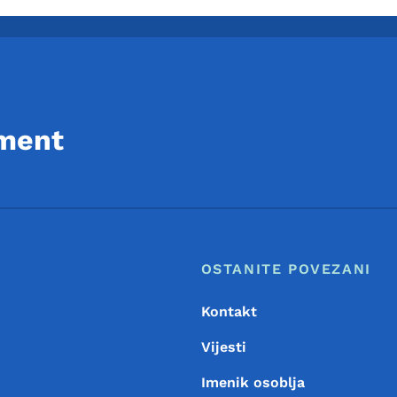
ment
Footer
Meni podnožja
OSTANITE POVEZANI
Kontakt
Vijesti
Imenik osoblja