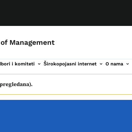
 of Management
bori i komiteti
Širokopojasni internet
O nama
a
ija
 pregledana).