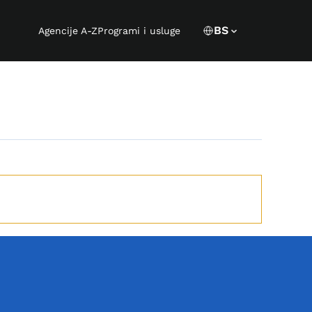
Language s
CURRENT LANGUA
BS
Agencije A-Z
Programi i usluge