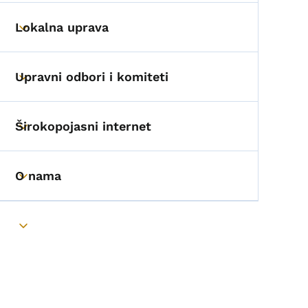
Lokalna uprava
Toggle submenu
Upravni odbori i komiteti
Toggle submenu
Širokopojasni internet
Toggle submenu
O nama
Toggle submenu
Toggle submenu