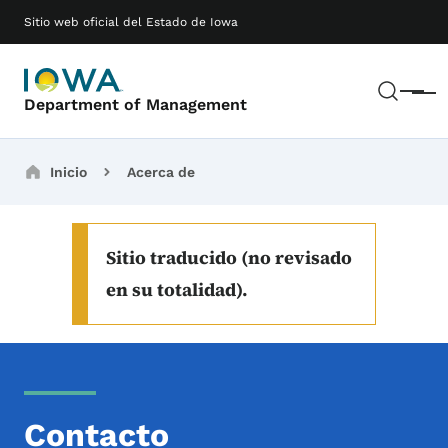
Saltar al contenido principal
Main navigation
Sitio web oficial del Estado de Iowa
Busc
Menú
Department of Management
Breadcrumbs
Inicio
Acerca de
Sitio traducido (no revisado
en su totalidad).
Contacto