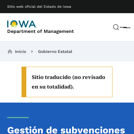
Saltar al contenido principal
Main navigation
Sitio web oficial del Estado de Iowa
Busc
Menú
Department of Management
Breadcrumbs
Inicio
Gobierno Estatal
Sitio traducido (no revisado
en su totalidad).
Gestión de subvenciones