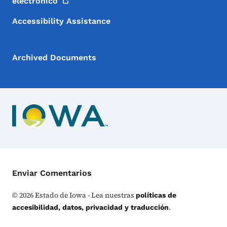
electrónico
Accessibility Assistance
Archived Documents
Menú de Contacto
Enviar Comentarios
©
2026
Estado de Iowa - Lea nuestras
políticas de
.
accesibilidad, datos, privacidad y traducción