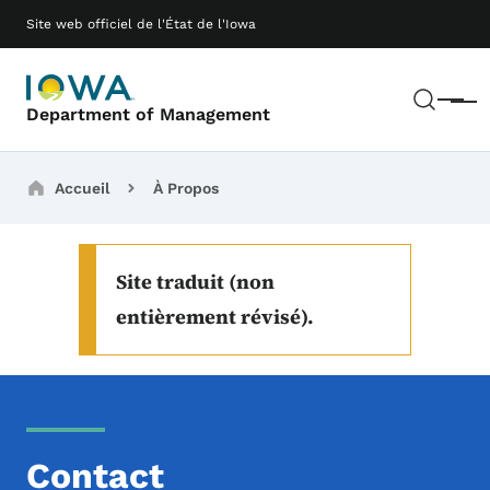
Passer au contenu principal
Main navigation
Site web officiel de l'État de l'Iowa
Rech
Menu
Department of Management
Breadcrumbs
Accueil
À Propos
Site traduit (non
entièrement révisé).
Contact