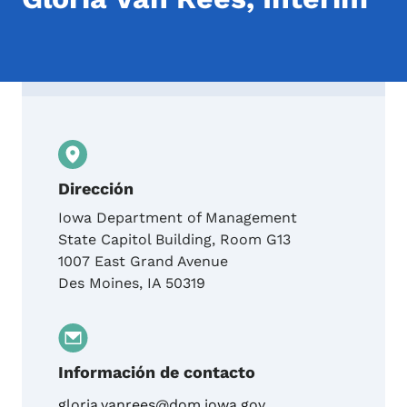
Contact Gloria Van Rees, Interim
Dirección
Iowa Department of Management
State Capitol Building, Room G13
1007 East Grand Avenue
Des Moines
,
IA
50319
Información de contacto
gloria.vanrees@dom.iowa.gov