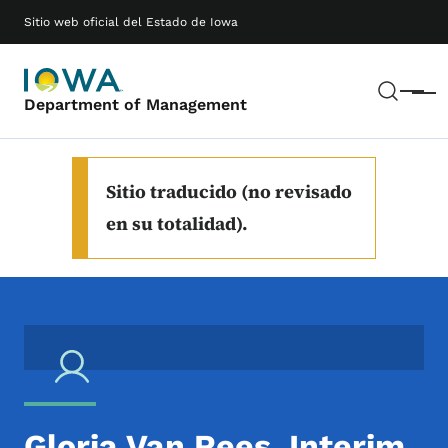
Saltar al contenido principal
Main navigation
Sitio web oficial del Estado de Iowa
Busc
Menú
Department of Management
Sitio traducido (no revisado
en su totalidad).
Gloria Van Rees, Interim