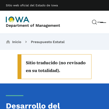
Saltar al contenido principal
Main navigation
Sitio web oficial del Estado de Iowa
Busc
Menú
Department of Management
Breadcrumbs
Inicio
Presupuesto Estatal
Sitio traducido (no revisado
en su totalidad).
Desarrollo del