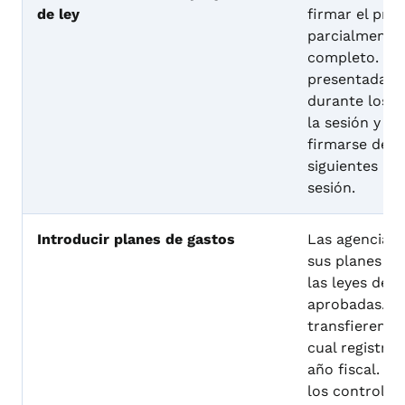
de ley
firmar el proy
parcialmente 
completo. La 
presentada a
durante los ú
la sesión y d
firmarse dent
siguientes al 
sesión.
Introducir planes de gastos
Las agencias 
sus planes de
las leyes de 
aprobadas. Es
transfieren al
cual registra 
año fiscal. E
los controles