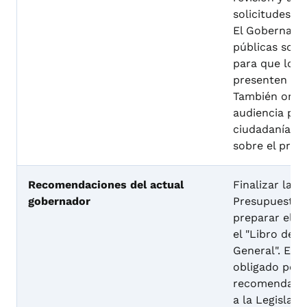
solicitudes d
El Gobernador
públicas sobr
para que los
presenten sus
También orga
audiencia púb
ciudadanía ex
sobre el próx
Recomendaciones del actual
Finalizar la
gobernador
Presupuestari
preparar el "
el "Libro del
General". El 
obligado por 
recomendacio
a la Legislat