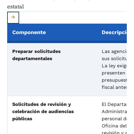
estatal
Componente
Descripción
Componentes del proceso presupuestario estatal
Preparar solicitudes
Las agencias 
departamentales
sus solicitud
La ley exige 
presenten sus
presupuesto 
fiscal antes
d
Solicitudes de revisión y
El Departame
celebración de audiencias
Administració
públicas
personal del 
Oficina del G
revisión y anál