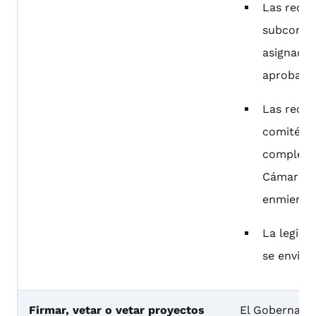
Las reco
subcomité
asignacio
aprobació
Las reco
comité de
completas
Cámara y 
enmiendas
La legisl
se envió 
Firmar, vetar o vetar proyectos
El Gobernador