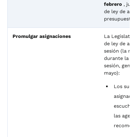
febrero
, junt
de ley de asi
presupuestari
Promulgar asignaciones
La Legislatur
de ley de asi
sesión (la ma
durante la úl
sesión, gener
mayo):
Los subc
asignacio
escuchan
las agenc
recomend