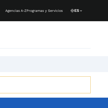
Language 
CURRENT LANGU
ES
Agencias A-Z
Programas y Servicios