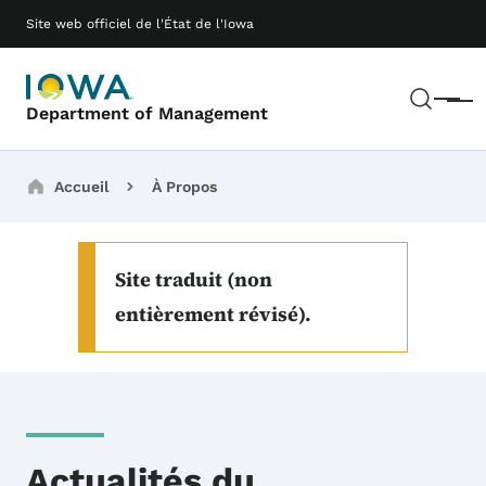
Passer au contenu principal
Main navigation
Site web officiel de l'État de l'Iowa
Rech
Menu
Department of Management
Breadcrumbs
Accueil
À Propos
Site traduit (non
entièrement révisé).
Actualités du