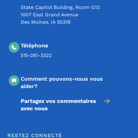
State Capitol Building, Room G13
1007 East Grand Avenue
Des Moines
,
IA
50319
Téléphone
515-281-3322
Comment pouvons-nous vous
aider?
Partagez vos commentaires
avec nous
Menu de pied de page
Footer
RESTEZ CONNECTÉ