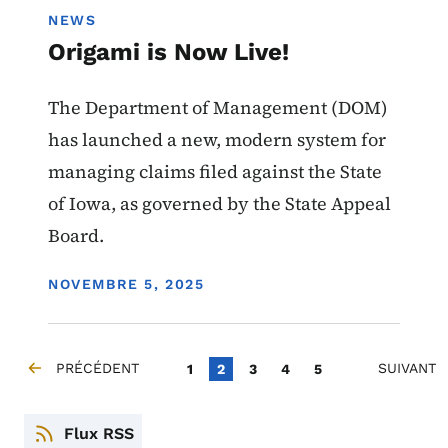
NEWS
Origami is Now Live!
The Department of Management (DOM)
has launched a new, modern system for
managing claims filed against the State
of Iowa, as governed by the State Appeal
Board.
DISPLAY DATE
NOVEMBRE 5, 2025
Pagination
PRÉCÉDENT
Page
Page courante
Page
Page
Page
SUIVANT
1
2
3
4
5
PAGE PRÉCÉDENTE
PAGE SUI
Flux RSS