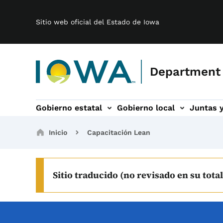
Main navigation
Saltar al contenido principal
Sitio web oficial del Estado de Iowa
Department
Gobierno estatal
Gobierno local
Juntas 
n
ités sub-navegación
Banda ancha sub-navegación
Acerca de sub-navegación
Breadcrumbs
Inicio
Capacitación Lean
Sitio traducido (no revisado en su total