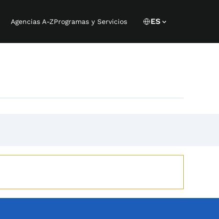
Language 
CURRENT LANGU
ES
Agencias A-Z
Programas y Servicios