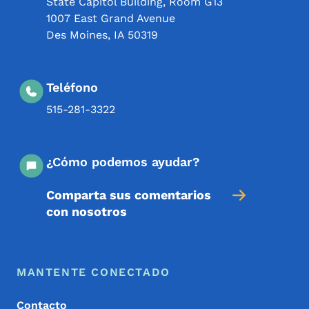
State Capitol Building, Room G13
1007 East Grand Avenue
Des Moines
,
IA
50319
Teléfono
515-281-3322
¿Cómo podemos ayudar?
Comparta sus comentarios
con nosotros
Menú de pie de página
Footer
MANTENTE CONECTADO
Contacto