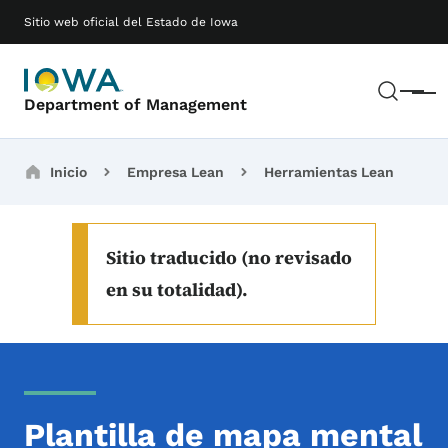
Saltar al contenido principal
Main navigation
Sitio web oficial del Estado de Iowa
Busc
Menú
Department of Management
Breadcrumbs
Inicio
Empresa Lean
Herramientas Lean
Sitio traducido (no revisado
en su totalidad).
Plantilla de mapa mental