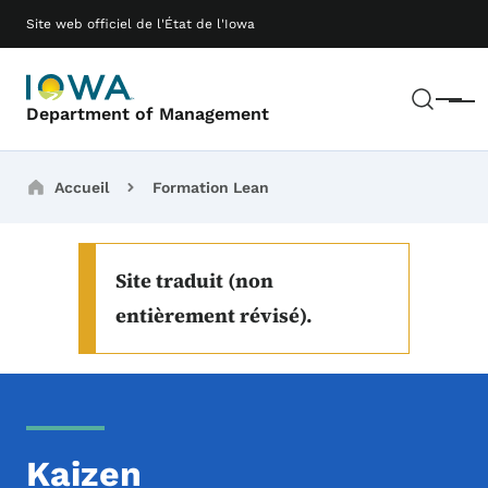
Passer au contenu principal
Main navigation
Site web officiel de l'État de l'Iowa
Rech
Menu
Department of Management
Breadcrumbs
Accueil
Formation Lean
Site traduit (non
entièrement révisé).
Kaizen