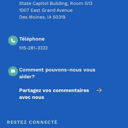
State Capitol Building, Room G13
1007 East Grand Avenue
Des Moines
,
IA
50319
Téléphone
515-281-3322
Comment pouvons-nous vous
aider?
Partagez vos commentaires
avec nous
Menu de pied de page
Footer
RESTEZ CONNECTÉ