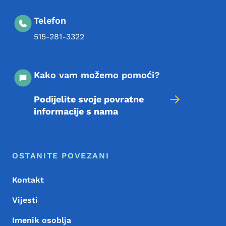
Telefon
515-281-3322
Kako vam možemo pomoći?
Podijelite svoje povratne
informacije s nama
Meni podnožja
Footer
OSTANITE POVEZANI
Kontakt
Vijesti
Imenik osoblja