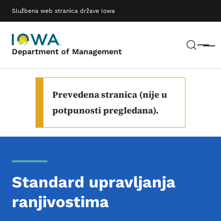
Preskoči na glavni sadržaj
Main navigation
Službena web stranica države Iowa
Pretr
Meni
Department of Management
Prevedena stranica (nije u
potpunosti pregledana).
Standard upravljanja
ranjivostima