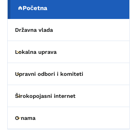
Sekundarni navigacijski meni
Početna
(parent section)
Državna vlada
Lokalna uprava
Toggle submenu
Upravni odbori i komiteti
Toggle submenu
Širokopojasni internet
Toggle submenu
O nama
Toggle submenu