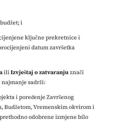
 budžet; i
ocijenjene ključne prekretnice i
procijenjeni datum završetka
a
ili
Izvještaj o zatvaranju
znači
i najmanje sadrži:
ojekta i poređenje Završenog
, Budžetom, Vremenskim okvirom i
 prethodno odobrene izmjene bilo