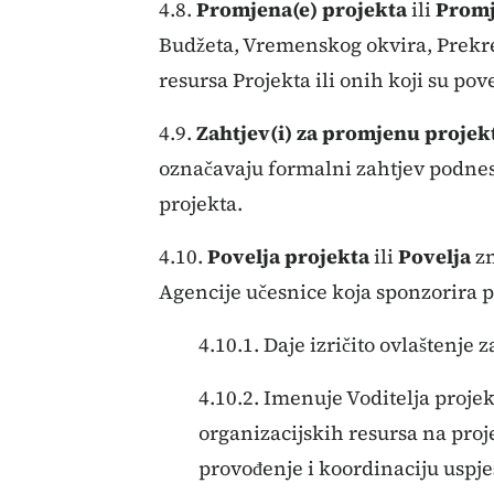
4.8.
Promjena(e) projekta
ili
Promj
Budžeta, Vremenskog okvira, Prekretn
resursa Projekta ili onih koji su po
4.9.
Zahtjev(i) za promjenu projek
označavaju formalni zahtjev podn
projekta.
4.10.
Povelja projekta
ili
Povelja
zn
Agencije učesnice koja sponzorira p
4.10.1. Daje izričito ovlaštenje 
4.10.2. Imenuje Voditelja proje
organizacijskih resursa na proj
provođenje i koordinaciju uspje