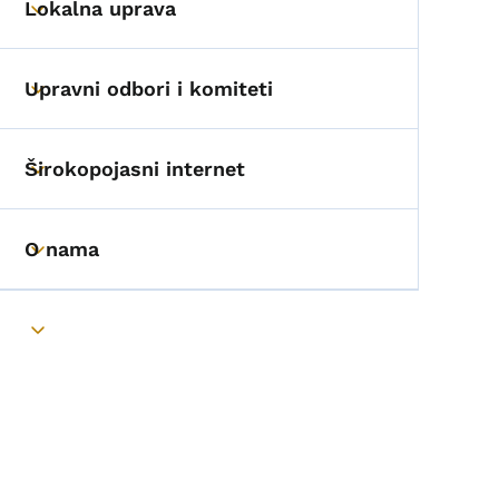
Lokalna uprava
Toggle submenu
Upravni odbori i komiteti
Toggle submenu
Širokopojasni internet
Toggle submenu
O nama
Toggle submenu
Toggle submenu