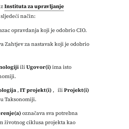
iz
Instituta za upravljanje
 sljedeći način:
zac opravdanja koji je odobrio CIO.
 Zahtjev za nastavak koji je odobrio
nologiji
ili
Ugovor(i)
ima isto
nomiji.
ologija
,
IT projekt(i)
,
ili
Projekt(i)
 u Taksonomiji.
renje(a)
označava sva potrebna
m životnog ciklusa projekta kao