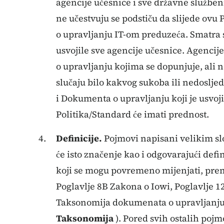
agencije učesnice i sve državne službe
ne učestvuju se podstiču da slijede ovu
o upravljanju IT-om preduzeća. Smatra 
usvojile sve agencije učesnice. Agenci
o upravljanju kojima se dopunjuje, ali 
slučaju bilo kakvog sukoba ili nedoslje
i Dokumenta o upravljanju koji je usvoji
Politika/Standard će imati prednost.
Definicije.
Pojmovi napisani velikim slo
će isto značenje kao i odgovarajući def
koji se mogu povremeno mijenjati, prem
Poglavlje 8B Zakona o Iowi, Poglavlje 1
Taksonomija dokumenata o upravljanju
Taksonomija
). Pored svih ostalih pojm