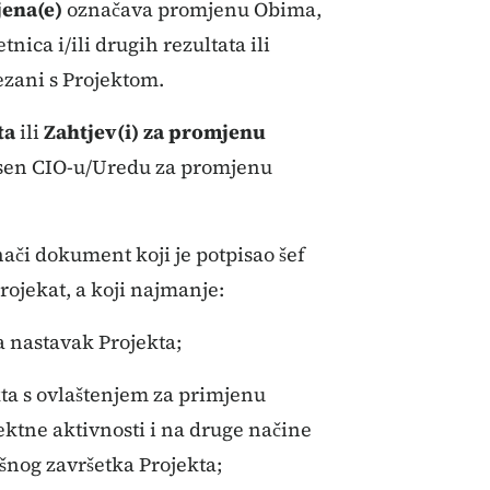
ena(e)
označava promjenu Obima,
ica i/ili drugih rezultata ili
vezani s Projektom.
ta
ili
Zahtjev(i) za promjenu
esen CIO-u/Uredu za promjenu
ači dokument koji je potpisao šef
rojekat, a koji najmanje:
za nastavak Projekta;
kta s ovlaštenjem za primjenu
ektne aktivnosti i na druge načine
šnog završetka Projekta;