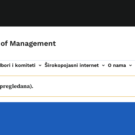
 of Management
bori i komiteti
Širokopojasni internet
O nama
a
ija
 pregledana).