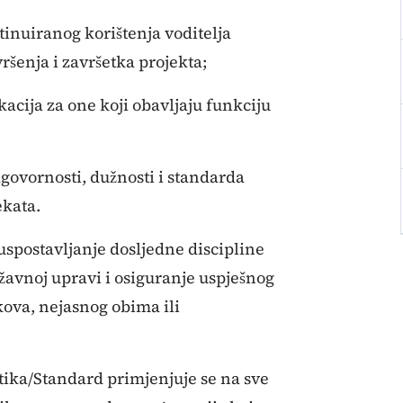
ntinuiranog korištenja voditelja
ršenja i završetka projekta;
acija za one koji obavljaju funkciju
dgovornosti, dužnosti i standarda
ekata.
uspostavljanje dosljedne discipline
ržavnoj upravi i osiguranje uspješnog
kova, nejasnog obima ili
tika/Standard primjenjuje se na sve