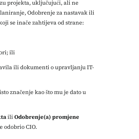
u projekta, uključujući, ali ne
laniranje, Odobrenje za nastavak ili
koji se inače zahtijeva od strane:
ri; ili
ravila ili dokumenti o upravljanju IT-
sto značenje kao što mu je dato u
kta
ili
Odobrenje(a) promjene
e odobrio CIO.