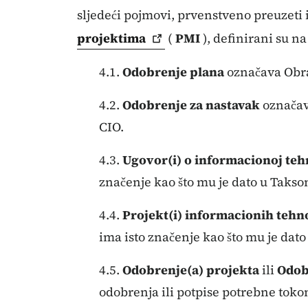
sljedeći pojmovi, prvenstveno preuzeti 
projektima
(
PMI
), definirani su na
4.1.
Odobrenje plana
označava Obra
4.2.
Odobrenje za nastavak
označava
CIO.
4.3.
Ugovor(i) o informacionoj teh
značenje kao što mu je dato u Takso
4.4.
Projekt(i) informacionih tehn
ima isto značenje kao što mu je dato
4.5.
Odobrenje(a) projekta
ili
Odob
odobrenja ili potpise potrebne toko