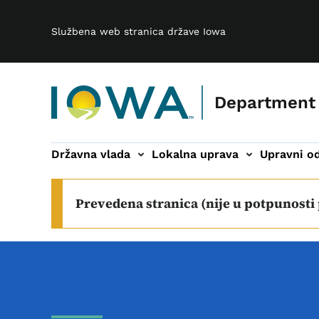
Main navigation
Preskoči na glavni sadržaj
Službena web stranica države Iowa
Department
Državna vlada
Lokalna uprava
Upravni od
bori i komiteti podnavigacija
Širokopojasni internet podnavigacij
O nama podnavigac
Prevedena stranica (nije u potpunosti