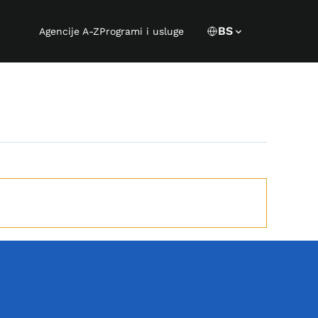
Language s
CURRENT LANGUA
BS
Agencije A-Z
Programi i usluge