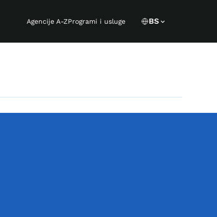
Language s
CURRENT LANGUA
BS
Agencije A-Z
Programi i usluge