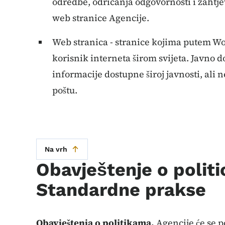
odredbe, odricanja odgovornosti i zahtje
web stranice Agencije.
Web stranica - stranice kojima putem Wo
korisnik interneta širom svijeta. Javno 
informacije dostupne široj javnosti, ali ne
poštu.
Na vrh
Obavještenje o politi
Standardne prakse
Obavještenja o politikama.
Agencije će se p