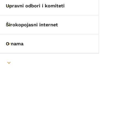
Upravni odbori i komiteti
Toggle submenu
Širokopojasni internet
Toggle submenu
O nama
Toggle submenu
Toggle submenu