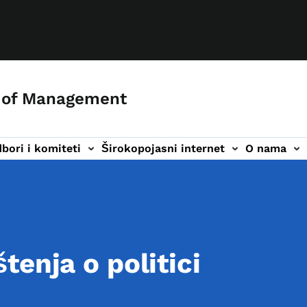
 of Management
bori i komiteti
Širokopojasni internet
O nama
a
ija
enja o politici