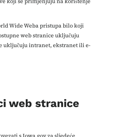
ve koji se primjenjuju na korištenje
rld Wide Weba pristupa bilo koji
dostupne web stranice uključuju
 uključuju intranet, ekstranet ili e-
ci web stranice
ovezati s Iowa.gov za sljedeće