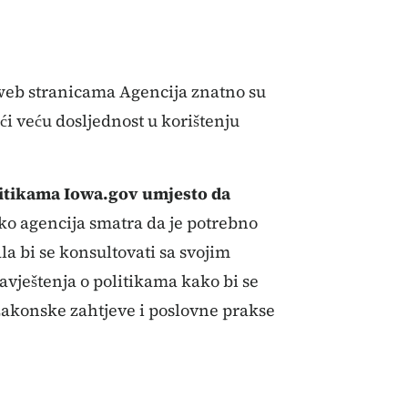
a web stranicama Agencija znatno su
ći veću dosljednost u korištenju
litikama Iowa.gov umjesto da
o agencija smatra da je potrebno
ala bi se konsultovati sa svojim
ještenja o politikama kako bi se
zakonske zahtjeve i poslovne prakse