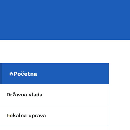
Sekundarni navigacijski 
Početna
(parent section)
Državna vlada
Lokalna uprava
Toggle submenu