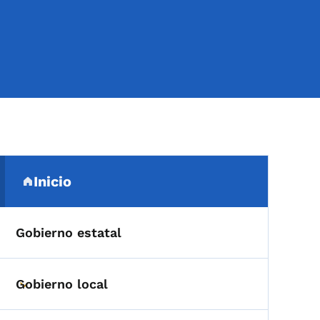
Menú de navegación secu
Inicio
(parent section)
Gobierno estatal
Gobierno local
Toggle submenu