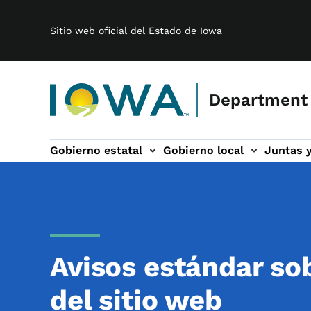
Main navigation
Saltar al contenido principal
Sitio web oficial del Estado de Iowa
Department
Gobierno estatal
Gobierno local
Juntas 
n
ités sub-navegación
Banda ancha sub-navegación
Acerca de sub-navegación
Avisos estándar sob
del sitio web