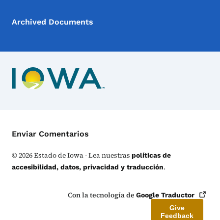
Archived Documents
Menú de Contacto
Enviar Comentarios
©
2026
Estado de Iowa - Lea nuestras
políticas de
.
accesibilidad, datos, privacidad y traducción
Con la tecnología de
Google
Traductor
Give
Feedback