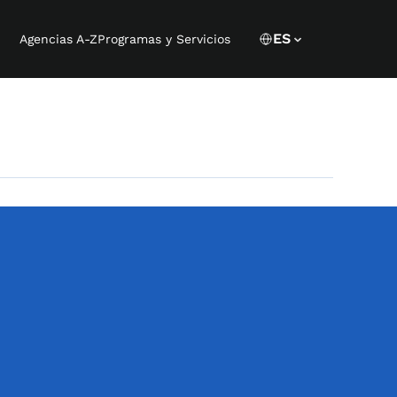
Language 
CURRENT LANGU
ES
Agencias A-Z
Programas y Servicios