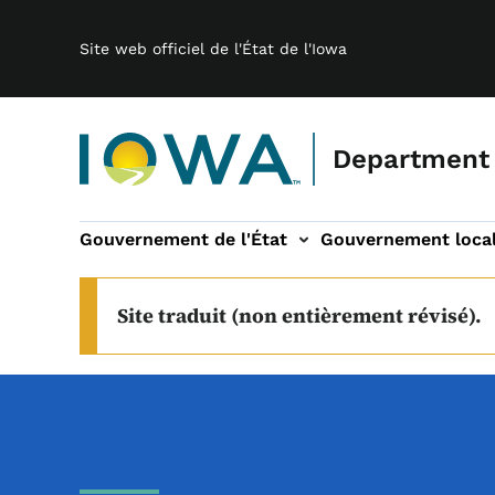
Main navigation
Passer au contenu principal
Site web officiel de l'État de l'Iowa
Department
Gouvernement de l'État
Gouvernement loca
ous-navigation
Conseils et comités sous-navigation
haut débit sous-navigation
À propos sous-naviga
Site traduit (non entièrement révisé).