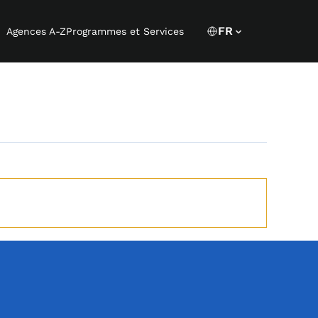
Language s
CURRENT LANGUA
FR
Agences A-Z
Programmes et Services